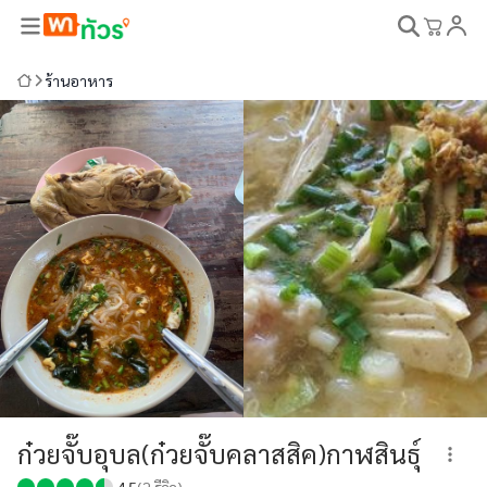
ร้านอาหาร
ก๋วยจั๊บอุบล(ก๋วยจั๊บคลาสสิค)กาฬสินธุ์
4.5
(
2
รีวิว)