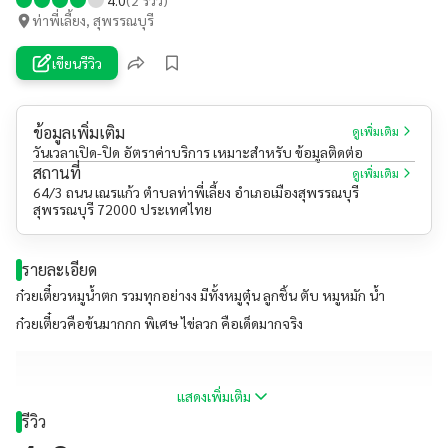
ท่าพี่เลี้ยง, สุพรรณบุรี
เขียนรีวิว
ข้อมูลเพิ่มเติม
ดูเพิ่มเติม
วันเวลาเปิด-ปิด อัตราค่าบริการ เหมาะสำหรับ ข้อมูลติดต่อ
สถานที่
ดูเพิ่มเติม
64/3 ถนน เณรแก้ว ตำบลท่าพี่เลี้ยง อำเภอเมืองสุพรรณบุรี
สุพรรณบุรี 72000 ประเทศไทย
รายละเอียด
ก๋วยเตี๋ยวหมูน้ำตก รวมทุกอย่างง มีทั้งหมูตุ๋น ลูกชิ้น ตับ หมูหมัก น้ำ
ก๋วยเตี๋ยวคือข้นมากกก พิเศษ ไข่ลวก คือเด็ดมากจริง
แสดงเพิ่มเติม
รีวิว