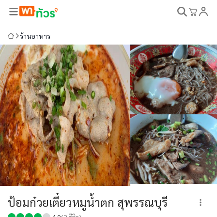
ร้านอาหาร
ป้อมก๋วยเตี๋ยวหมูน้ำตก สุพรรณบุรี
4.0
(
2
รีวิว)