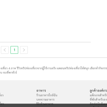
1
่องเที่ยว 4 ภาค รีวิวทริปท่องเที่ยวจากผู้ใช้งานจริง แพลนทริปท่องเที่ยวให้สนุก เลือกทำกิจกร
บ จบที่พาทัวร์
อาหาร
ลูกค้าองค์กร
่ยว
ร้านอาหารใกล้ฉัน
แพ็กเกจสำหรั
บทความอาหาร
ที่พักสำหรับอ
ี่ยว
รีวิวร้านอาหาร
ติดต่อจัดสัมม