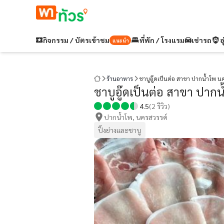
กิจกรรม / บัตรเข้าชม
ที่พัก / โรงแรม
เช่ารถ
อ
แนะนำ
ร้านอาหาร
ชาบูอู๊ดเป็นต่อ สาขา ปากน้ำโพ น
ชาบูอู๊ดเป็นต่อ สาขา ปาก
4.5
(
2
รีวิว)
ปากน้ำโพ, นครสวรรค์
ปิ้งย่างและชาบู