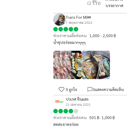
(
2
รีวิว)
บรรยากาศ
Trans For Mí💤
7 พฤษภาคม 2022
ช่วงราคาเฉลี่ยต่อคน:
1,000 - 2,500 ฿
น้ำซุปอร่อยมากๆๆๆ
0
ถูกใจ
0
แสดงความคิดเห็น
ปวเรศ ชินแสง
21 เมษายน 2021
ช่วงราคาเฉลี่ยต่อคน:
501 ฿- 1,000 ฿
สดสะอาดอร่อย