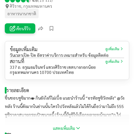
ศิริราช, กรุงเทพมหานคร
อาหารนานาชาติ
เขียนรีวิว
ข้อมูลเพิ่มเติม
ดูเพิ่มเติม
วันเวลาเปิด-ปิด อัตราค่าบริการ เหมาะสำหรับ ข้อมูลติดต่อ
สถานที่
ดูเพิ่มเติม
337 ถ. อรุณอมรินทร์ แขวงศิริราช เขตบางกอกน้อย
กรุงเทพมหานคร 10700 ประเทศไทย
รายละเอียด
ชื่นชอบซูชิมาก🍣 กินยังไงก็ไม่เบื่อ แนะนำร้านนี้ “อรทัยซูชิวังหลัง” @วัง
หลัง ร้านนี้ดังมากในย่านนั้น ใครไปวังหลังแล้วไม่ได้กินถือว่ามาไม่ถึง 555
ซูชิราคาสบายกระเป๋าขนาดนี้ (ร้านนี้มีซูชิให้เลือกหลายหน้ามาก”ก.ไก่
เยอะๆ”) ต้องจัดหนักจัดสักถาดก็ยังไหว(น่าจะต้องได้กินกับเพื่อนอ่ะนะ☺️)
แสดงเพิ่มเติม
ร้านนี้มี Delivery ด้วยนะ หรือจะซื้อกลับบ้านก็ได้ รอไม่นานเพราะร้านนี้ทำ