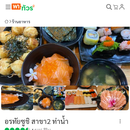
ร้านอาหาร
31+
อรทัยซูชิ สาขา2 ท่าน้ำ
4.6
(
15
รีวิว)