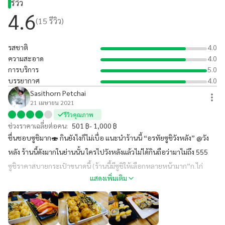
รีวิว
เร็ว #อร่อยต้องไปลอง 🥰
4.6
(
15
รีวิว)
รสชาติ
4.0
ความสะอาด
4.0
การบริการ
5.0
บรรยากาศ
4.0
Sasithorn Petchai
21 เมษายน 2021
รีวิวคุณภาพ
ช่วงราคาเฉลี่ยต่อคน:
501 ฿- 1,000 ฿
ชื่นชอบซูชิมาก🍣 กินยังไงก็ไม่เบื่อ แนะนำร้านนี้ “อรทัยซูชิวังหลัง” @วัง
หลัง ร้านนี้ดังมากในย่านนั้น ใครไปวังหลังแล้วไม่ได้กินถือว่ามาไม่ถึง 555
ซูชิราคาสบายกระเป๋าขนาดนี้ (ร้านนี้มีซูชิให้เลือกหลายหน้ามาก”ก.ไก่
แสดงเพิ่มเติม
เยอะๆ”) ต้องจัดหนักจัดสักถาดก็ยังไหว(น่าจะต้องได้กินกับเพื่อนอ่ะนะ☺️)
ร้านนี้มี Delivery ด้วยนะ หรือจะซื้อกลับบ้านก็ได้ รอไม่นานเพราะร้านนี้ทำ
เร็ว #อร่อยต้องไปลอง 🥰