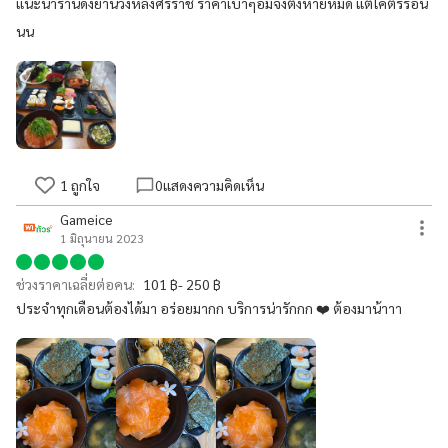
แนะนำร้านดังย่านวังหลังศิริราช ราคาเบาๆอิ่มจังตังหายหมด แต่โคตรร้อน
นน
1
ถูกใจ
0
แสดงความคิดเห็น
Gameice
1 มิถุนายน 2023
ช่วงราคาเฉลี่ยต่อคน:
101 ฿- 250 ฿
ประจำทุกเดือนต้องได้มา อร่อยมากก บริการน่ารักกก ❤️ ต้องมาน้าาา