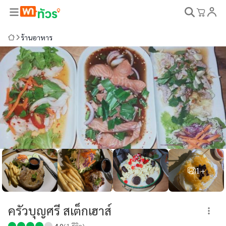
ร้านอาหาร
1+
ครัวบุญศรี สเต็กเฮาส์
4.0
(
1
รีวิว)