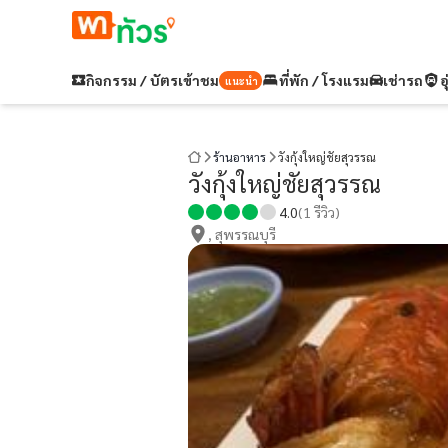
กิจกรรม / บัตรเข้าชม
ที่พัก / โรงแรม
เช่ารถ
อ
แนะนำ
ร้านอาหาร
วังกุ้งใหญ่ชัยสุวรรณ
วังกุ้งใหญ่ชัยสุวรรณ
4.0
(
1
รีวิว)
, สุพรรณบุรี