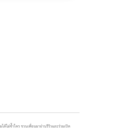
รมได้ไม่ซ้ำใคร ชวนเพื่อนมาอ่านรีวิวและร่วมเปิด