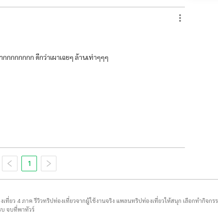
ินมากกกกกกกก ดีกว่าเผาเฉยๆ ล้านเท่าๆๆๆ
1
่องเที่ยว 4 ภาค รีวิวทริปท่องเที่ยวจากผู้ใช้งานจริง แพลนทริปท่องเที่ยวให้สนุก เลือกทำกิจกร
บ จบที่พาทัวร์