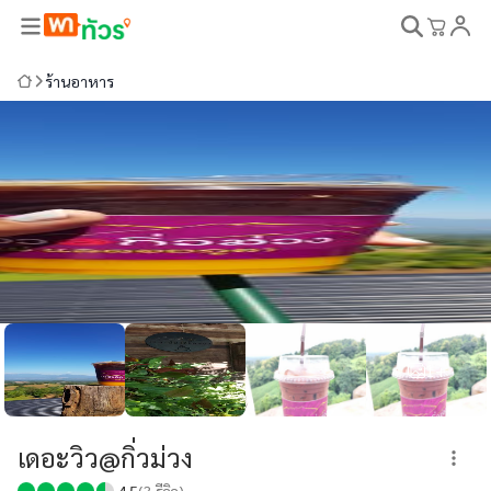
ร้านอาหาร
1+
เดอะวิว@กิ่วม่วง
4.5
(
3
รีวิว)