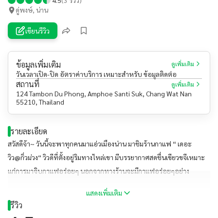
ดู่พงษ์, น่าน
เขียนรีวิว
ข้อมูลเพิ่มเติม
ดูเพิ่มเติม
วันเวลาเปิด-ปิด อัตราค่าบริการ เหมาะสำหรับ ข้อมูลติดต่อ
สถานที่
ดูเพิ่มเติม
124 Tambon Du Phong, Amphoe Santi Suk, Chang Wat Nan
55210, Thailand
รายละเอียด
สวัสดีจ้า~ วันนี้จะพาทุกคนมาแอ่วเมืองน่าน มาชิมร้านกาแฟ “ เดอะ
วิว@กิ่วม่วง“ วิวดีที่ตั้งอยู่ริมทางไหล่เขา มีบรรยากาศสดชื่นเขียวขจีเหมาะ
แก่การมาจิบกาแฟอร่อยๆ นอกจากทางร้านจะมีกาแฟอร่อยๆอย่าง
อเมริกาโน่น้ำผึ้งป่าให้ทานแล้ว ยังมีชาเขียวโกโก้ ชาเขียวนม ห้ามพลาดเลย
แสดงเพิ่มเติม
น้าขอบอก และตอนนี้ทางร้านยังมีโซนอาหารเปิดเพิ่ม อร่อยๆทั้งนั้น อย่าง
รีวิว
สเต็ก ยำ หรือจะเป็นส้มตำ ฯลฯ #ร้านนี้ซ้อหยีแนะนำ 🤩🤩