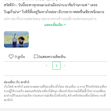
สวัสดีจ้า~ วันนี้จะพาทุกคนมาแอ่วเมืองน่าน มาชิมร้านกาแฟ “ เดอะ
วิว@กิ่วม่วง“ วิวดีที่ตั้งอยู่ริมทางไหล่เขา มีบรรยากาศสดชื่นเขียวขจีเหมาะ
แก่การมาจิบกาแฟอร่อยๆ นอกจากทางร้านจะมีกาแฟอร่อยๆอย่าง
แสดงเพิ่มเติม
อเมริกาโน่น้ำผึ้งป่าให้ทานแล้ว ยังมีชาเขียวโกโก้ ชาเขียวนม ห้ามพลาดเลย
น้าขอบอก และตอนนี้ทางร้านยังมีโซนอาหารเปิดเพิ่ม อร่อยๆทั้งนั้น อย่าง
สเต็ก ยำ หรือจะเป็นส้มตำ ฯลฯ #ร้านนี้ซ้อหยีแนะนำ 🤩🤩
0
ถูกใจ
0
แสดงความคิดเห็น
1
ท่องเที่ยว กับ พาทัวร์
เว็บไซต์ พาทัวร์ แหล่งรวมสถานที่ท่องเที่ยวทั่วไทย ท่องเที่ยว 4 ภาค รีวิวทริปท่องเที่ยว
จากผู้ใช้งานจริง แพลนทริปท่องเที่ยวให้สนุก เลือกทำกิจกรรมได้ไม่ซ้ำใคร ชวนเพื่อน
มาอ่านรีวิวและร่วมเปิด ประสบการณ์เที่ยวไปด้วยกัน สร้างทริปท่องเที่ยวได้ครบ จบที่
พาทัวร์