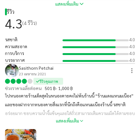
แสดงเพิ่มเติม
หนูโปรดหมูยอเขาอร่อยมาก 🤤 ค่าความเสียหาย(ราคาอาหาร) 100-250
รีวิว
บาท ร้านนี้มีที่จอดรถ และรับจองล่วงหน้าด้วย #ร้านนี้ถิ่นซ้อหยีกลับทีไร
4.3
(
4
รีวิว)
บัญชีได้กินตลอด
รสชาติ
4.0
ความสะอาด
4.0
การบริการ
4.0
บรรยากาศ
4.0
Sasithorn Petchai
23 เมษายน 2021
รีวิวคุณภาพ
ช่วงราคาเฉลี่ยต่อคน:
501 ฿- 1,000 ฿
ไปหนองคายร้านเด็ดสุดในหนองคายคงไม่พ้นร้านนี้ “ร้านแดงแหนมเนือง”
และของฝากจากหนองคายสิ่งแรกที่นึกถึงคือแหนมเนืองร้านนี้ รสชาติ
อร่อยมาก ชอบความน้ำจิ้มข้นๆและใส่ถั่ว(สามารถเติมความเผ็ดได้ตามชอบ
แสดงเพิ่มเติม
🌶🌶) พวกผักเครื่องเคียงคือให้เยอะด้วย (คนโปรดผักต้องชอบ🥬🥒) แต่
หนูโปรดหมูยอเขาอร่อยมาก 🤤 ค่าความเสียหาย(ราคาอาหาร) 100-250
บาท ร้านนี้มีที่จอดรถ และรับจองล่วงหน้าด้วย #ร้านนี้ถิ่นซ้อหยีกลับทีไร