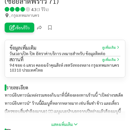
(ซอยลาดพร้าว 71)
4.3
(
3
รีวิว)
, กรุงเทพมหานคร
เขียนรีวิว
ข้อมูลเพิ่มเติม
ดูเพิ่มเติม
วันเวลาเปิด-ปิด อัตราค่าบริการ เหมาะสำหรับ ข้อมูลติดต่อ
สถานที่
ดูเพิ่มเติม
94 ซอย 6 แขวง คลองเจ้าคุณสิงห์ เขตวังทองหลาง กรุงเทพมหานคร
10310 ประเทศไทย
รายละเอียด
ทาวน์อินทาวน์แหล่งรวมของกิน มาที่นี่ต้องลองทานร้านนี้ “เป็ดย่างรสเด็ด
ทาวน์อินทาวน์” ร้านนี้มีเมนูที่หลากหลายมาก เช่น ติ่มซำ ข้าว และเตี๋ยว
(ใครชอบติ่มซำต้องมานะ) 👍🏻 เมนูแนะนำนอกจากเป็ดย่างแล้วต้องเมนูนี้
👉🏻ก๋วยเตี๋ยวต้มยำหมู🥰 หนมจีบกุ้ง😘และหนมจีบหยกไข่เค็ม😍👈🏻 อร่อย
แสดงเพิ่มเติม
ราคาประมาณ 100-250 บาท ร้านนี้มี Delivery ด้วยน๊าาา #ร้านนี้ซ้อหยี