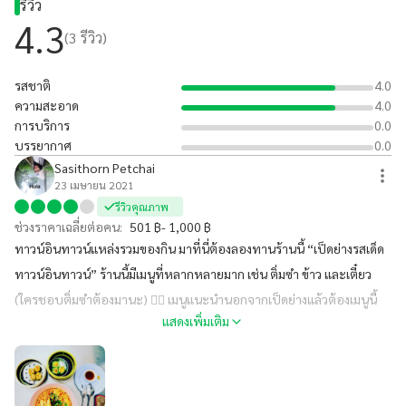
รีวิว
แนะนำ #ต้องลองแล้วมั้ย #โคตรจะหิว
4.3
(
3
รีวิว)
รสชาติ
4.0
ความสะอาด
4.0
การบริการ
0.0
บรรยากาศ
0.0
Sasithorn Petchai
23 เมษายน 2021
รีวิวคุณภาพ
ช่วงราคาเฉลี่ยต่อคน:
501 ฿- 1,000 ฿
ทาวน์อินทาวน์แหล่งรวมของกิน มาที่นี่ต้องลองทานร้านนี้ “เป็ดย่างรสเด็ด
ทาวน์อินทาวน์” ร้านนี้มีเมนูที่หลากหลายมาก เช่น ติ่มซำ ข้าว และเตี๋ยว
(ใครชอบติ่มซำต้องมานะ) 👍🏻 เมนูแนะนำนอกจากเป็ดย่างแล้วต้องเมนูนี้
แสดงเพิ่มเติม
👉🏻ก๋วยเตี๋ยวต้มยำหมู🥰 หนมจีบกุ้ง😘และหนมจีบหยกไข่เค็ม😍👈🏻 อร่อย
ราคาประมาณ 100-250 บาท ร้านนี้มี Delivery ด้วยน๊าาา #ร้านนี้ซ้อหยี
แนะนำ #ต้องลองแล้วมั้ย #โคตรจะหิว