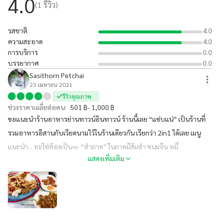
4.0
(
1
รีวิว)
รสชาติ
4.0
ความสะอาด
4.0
การบริการ
0.0
บรรยากาศ
0.0
Sasithorn Petchai
23 เมษายน 2021
รีวิวคุณภาพ
ช่วงราคาเฉลี่ยต่อคน:
501 ฿- 1,000 ฿
ขอแนะนำร้านอาหารย่านทาวน์อินทาวน์ ร้านนี้เลย “แซ่บแน่” เป็นร้านที่
รวมอาหารอีสานกับเวียดนามไว้ในร้านเดียวกัน เรียกว่า 2in1 ได้เลย เมนู
แนะนำ... อะใช่ต้องเป็น🥗 “ตำถาด” ในถาดมีส้มตำ ขนมจีน หมี่
แสดงเพิ่มเติม
โคราช(อร่อย) ไข่ต้ม ปลากรอบ หมูยอ แคบหมูและแหนมสด (คุ้มแล้วแม่)
🥗 ราคาประมาณ 100-250 บาท ร้านนี้มีที่จอดรถ และจำหน่ายเครื่องดื่ม
ด้วย🍻 #ร้านนี้ซ้อหยีแนะนำ