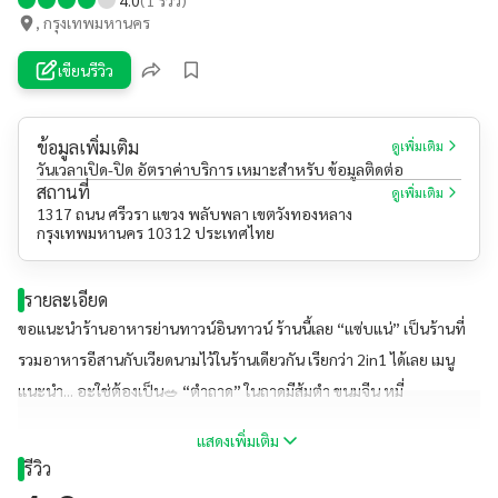
, กรุงเทพมหานคร
เขียนรีวิว
ข้อมูลเพิ่มเติม
ดูเพิ่มเติม
วันเวลาเปิด-ปิด อัตราค่าบริการ เหมาะสำหรับ ข้อมูลติดต่อ
สถานที่
ดูเพิ่มเติม
1317 ถนน ศรีวรา แขวง พลับพลา เขตวังทองหลาง
กรุงเทพมหานคร 10312 ประเทศไทย
รายละเอียด
ขอแนะนำร้านอาหารย่านทาวน์อินทาวน์ ร้านนี้เลย “แซ่บแน่” เป็นร้านที่
รวมอาหารอีสานกับเวียดนามไว้ในร้านเดียวกัน เรียกว่า 2in1 ได้เลย เมนู
แนะนำ... อะใช่ต้องเป็น🥗 “ตำถาด” ในถาดมีส้มตำ ขนมจีน หมี่
โคราช(อร่อย) ไข่ต้ม ปลากรอบ หมูยอ แคบหมูและแหนมสด (คุ้มแล้วแม่)
แสดงเพิ่มเติม
🥗 ราคาประมาณ 100-250 บาท ร้านนี้มีที่จอดรถ และจำหน่ายเครื่องดื่ม
รีวิว
ด้วย🍻 #ร้านนี้ซ้อหยีแนะนำ