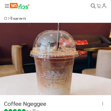
ร้านอาหาร
Coffee Ngeggee
5
(
1
รีวิว)