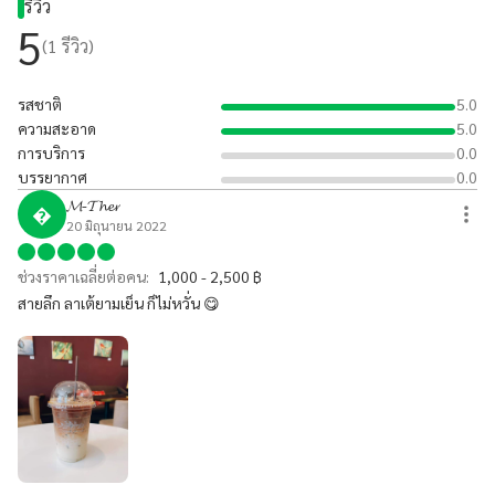
รีวิว
5
(
1
รีวิว)
รสชาติ
5.0
ความสะอาด
5.0
การบริการ
0.0
บรรยากาศ
0.0
𝓜-𝓣𝓱𝓮𝓻

20 มิถุนายน 2022
ช่วงราคาเฉลี่ยต่อคน:
1,000 - 2,500 ฿
สายลึก ลาเต้ยามเย็น ก็ไม่หวั่น 😋