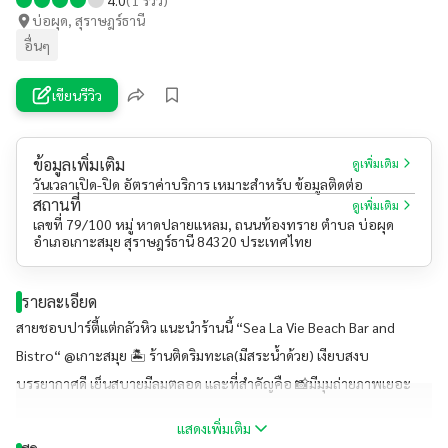
บ่อผุด, สุราษฎร์ธานี
อื่นๆ
เขียนรีวิว
ข้อมูลเพิ่มเติม
ดูเพิ่มเติม
วันเวลาเปิด-ปิด อัตราค่าบริการ เหมาะสำหรับ ข้อมูลติดต่อ
สถานที่
ดูเพิ่มเติม
เลขที่ 79/100 หมู่ หาดปลายแหลม, ถนนท้องทราย ตำบล บ่อผุด
อำเภอเกาะสมุย สุราษฎร์ธานี 84320 ประเทศไทย
รายละเอียด
สายชอบปาร์ตี้แต่กลัวหิว แนะนำร้านนี้ “Sea La Vie Beach Bar and
Bistro“ @เกาะสมุย 🏝 ร้านติดริมทะเล(มีสระน้ำด้วย) เงียบสงบ
บรรยากาศดี เย็นสบายมีลมตลอด และที่สำคัญคือ 📸มีมุมถ่ายภาพเยอะ
ด้วย ร้านเขาตกแต่งได้สวยมาก ทางร้านมีเมนูอาหารและเครื่องดื่มให้เลือก
แสดงเพิ่มเติม
เยอะมาก 🍸🍹(อาหารอร่อย) #ร้านนี้บิวตี้แนะนำ ไปสมุยไม่ควรพลาด