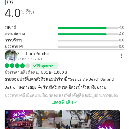
รีวิว
(ถ่ายรูปสวยๆกัน)
4.0
(
1
รีวิว)
รสชาติ
4.0
ความสะอาด
4.0
การบริการ
0.0
บรรยากาศ
0.0
Sasithorn Petchai
24 เมษายน 2021
รีวิวคุณภาพ
ช่วงราคาเฉลี่ยต่อคน:
501 ฿- 1,000 ฿
สายชอบปาร์ตี้แต่กลัวหิว แนะนำร้านนี้ “Sea La Vie Beach Bar and
Bistro“ @เกาะสมุย 🏝 ร้านติดริมทะเล(มีสระน้ำด้วย) เงียบสงบ
บรรยากาศดี เย็นสบายมีลมตลอด และที่สำคัญคือ 📸มีมุมถ่ายภาพเยอะ
แสดงเพิ่มเติม
ด้วย ร้านเขาตกแต่งได้สวยมาก ทางร้านมีเมนูอาหารและเครื่องดื่มให้เลือก
เยอะมาก 🍸🍹(อาหารอร่อย) #ร้านนี้บิวตี้แนะนำ ไปสมุยไม่ควรพลาด
(ถ่ายรูปสวยๆกัน)