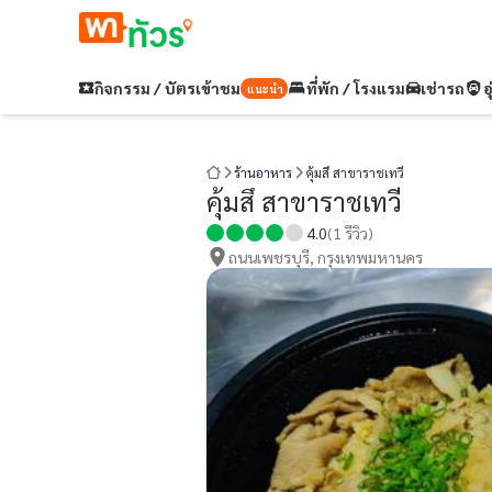
กิจกรรม / บัตรเข้าชม
ที่พัก / โรงแรม
เช่ารถ
อ
แนะนำ
ร้านอาหาร
คุ้มสึ สาขาราชเทวี
คุ้มสึ สาขาราชเทวี
4.0
(
1
รีวิว)
ถนนเพชรบุรี, กรุงเทพมหานคร