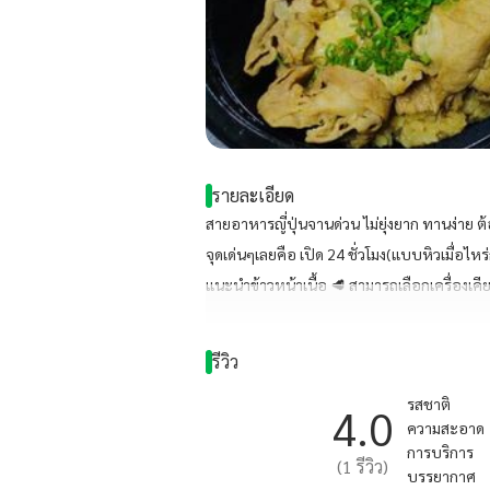
รายละเอียด
สายอาหารญี่ปุ่นจานด่วน ไม่ยุ่งยาก ทานง่าย ต้
จุดเด่นๆเลยคือ เปิด 24 ชั่วโมง(แบบหิวเมื่อไห
แนะนำข้าวหน้าเนื้อ 🥩 สามารถเลือกเครื่องเคีย
รีวิว
รสชาติ
4.0
ความสะอาด
การบริการ
(
1
รีวิว)
บรรยากาศ