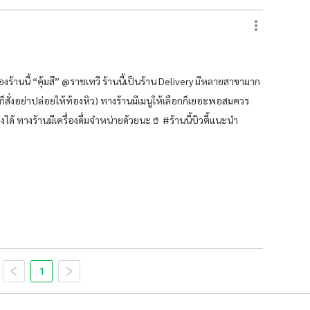
องร้านนี้ “คุ้มสึ” @ราชเทวี ร้านนี้เป็นร้าน Delivery มีหลายสาขามาก
ร่ก็สั่งอย่าปล่อยให้ท้องหิว) ทางร้านมีเมนูให้เลือกก็เยอะพอสมควร
งได้ ทางร้านมีเครื่องดื่มจำหน่ายด้วยนะ🥤 #ร้านนี้บิวตี้แนะนำ
1