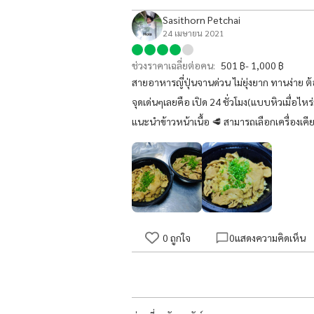
Sasithorn Petchai
24 เมษายน 2021
ช่วงราคาเฉลี่ยต่อคน:
501 ฿- 1,000 ฿
สายอาหารญี่ปุ่นจานด่วน ไม่ยุ่งยาก ทานง่าย ต้
จุดเด่นๆเลยคือ เปิด 24 ชั่วโมง(แบบหิวเมื่อไห
แนะนำข้าวหน้าเนื้อ 🥩 สามารถเลือกเครื่องเคีย
0
ถูกใจ
0
แสดงความคิดเห็น