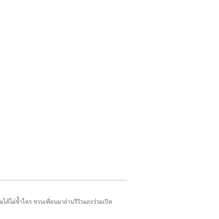
รมได้ไม่ซ้ำใคร ชวนเพื่อนมาอ่านรีวิวและร่วมเปิด