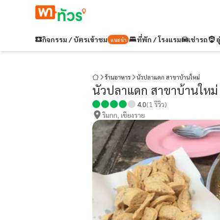
กิจกรรม / บัตรเข้าชม
ที่พัก / โรงแรม
เช่ารถ
อ
แนะนำ
ร้านอาหาร
นัวปลาแดก สาขาบ้านใหม่
นัวปลาแดก สาขาบ้านใหม่
4.0
(
1
รีวิว)
ริมกก, เชียงราย