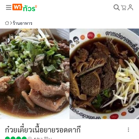
ร้านอาหาร
ก๋วยเตี๋ยวเนื้อยายรอดตากี
4.0
(
1
รีวิว)