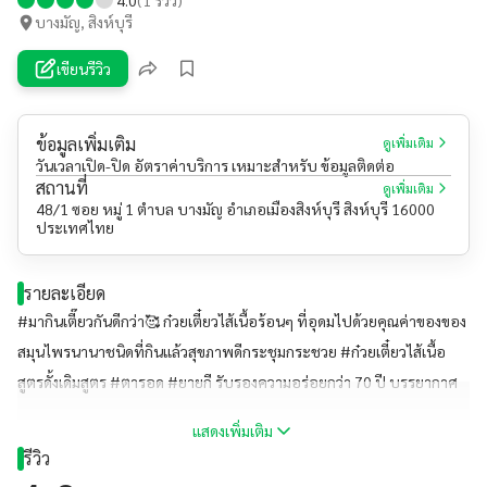
บางมัญ, สิงห์บุรี
เขียนรีวิว
ข้อมูลเพิ่มเติม
ดูเพิ่มเติม
วันเวลาเปิด-ปิด อัตราค่าบริการ เหมาะสำหรับ ข้อมูลติดต่อ
สถานที่
ดูเพิ่มเติม
48/1 ซอย หมู่ 1 ตำบล บางมัญ อำเภอเมืองสิงห์บุรี สิงห์บุรี 16000
ประเทศไทย
รายละเอียด
#มากินเตี๊ยวกันดีกว่า🥰 ก๋วยเตี๋ยวไส้เนื้อร้อนๆ ที่อุดมไปด้วยคุณค่าของของ
สมุนไพรนานาชนิดที่กินแล้วสุขภาพดีกระชุมกระชวย #ก๋วยเตี๋ยวไส้เนื้อ
สูตรดั้งเดิมสูตร #ตารอด #ยายกี รับรองความอร่อยกว่า 70 ปี บรรยากาศ
ร้านนั่งกินสบายสบายใต้ร่มไม้ ลองแวะมาชิมกันนะคะแล้วคุณจะติดใจ
แสดงเพิ่มเติม
***ร้านเราตั้งอยู่ก่อนถึงโรงเรียนอินทโมลีประทานถนนองค์การโทรศัพท์
รีวิว
อ.เมือง จ.สิงห์บุร