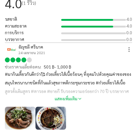
4.0
(
1
รีวิว)
รสชาติ
4.0
ความสะอาด
4.0
การบริการ
0.0
บรรยากาศ
0.0
อัญชลี ศรีนาค
24 เมษายน 2021
ช่วงราคาเฉลี่ยต่อคน:
501 ฿- 1,000 ฿
#มากินเตี๊ยวกันดีกว่า🥰 ก๋วยเตี๋ยวไส้เนื้อร้อนๆ ที่อุดมไปด้วยคุณค่าของของ
สมุนไพรนานาชนิดที่กินแล้วสุขภาพดีกระชุมกระชวย #ก๋วยเตี๋ยวไส้เนื้อ
สูตรดั้งเดิมสูตร #ตารอด #ยายกี รับรองความอร่อยกว่า 70 ปี บรรยากาศ
แสดงเพิ่มเติม
ร้านนั่งกินสบายสบายใต้ร่มไม้ ลองแวะมาชิมกันนะคะแล้วคุณจะติดใจ
***ร้านเราตั้งอยู่ก่อนถึงโรงเรียนอินทโมลีประทานถนนองค์การโทรศัพท์
อ.เมือง จ.สิงห์บุร