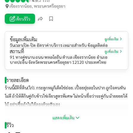
เชียงรากน้อย, พระนครศรีอยุธยา
เขียนรีวิว
ข้อมูลเพิ่มเติม
ดูเพิ่มเติม
วันเวลาเปิด-ปิด อัตราค่าบริการ เหมาะสำหรับ ข้อมูลติดต่อ
สถานที่
ดูเพิ่มเติม
91 ทางคู่ขนาน ถนน พหลโยธิน ตำบล เชียงรากน้อย อำเภอ
บางปะอิน จังหวัดพระนครศรีอยุธยา 12120 ประเทศไทย
รายละเอียด
ร้านนี้มีดีที่ตีน(ไก่). กระดูกหมูก็เด็ดใช่ย่อย. เปื่อยยุ่ยละในปาก ถูกใจคนหัน
ไม่ดี ถ้าให้ดีกินคู่กับข้าวไข่เจียวสูตรพิเศษ ไม่หน้าเชื่อว่าจะคู่กัน ม้ายยยยได้
โม้ อย่าเชื่อถ้าไม่ได้ลองด้วยตัวเอง
แสดงเพิ่มเติม
รีวิว