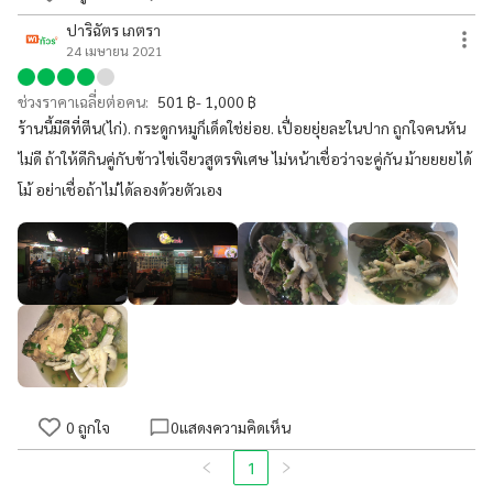
ปาริฉัตร เภตรา
24 เมษายน 2021
ช่วงราคาเฉลี่ยต่อคน:
501 ฿- 1,000 ฿
ร้านนี้มีดีที่ตีน(ไก่). กระดูกหมูก็เด็ดใช่ย่อย. เปื่อยยุ่ยละในปาก ถูกใจคนหัน
ไม่ดี ถ้าให้ดีกินคู่กับข้าวไข่เจียวสูตรพิเศษ ไม่หน้าเชื่อว่าจะคู่กัน ม้ายยยยได้
โม้ อย่าเชื่อถ้าไม่ได้ลองด้วยตัวเอง
0
ถูกใจ
0
แสดงความคิดเห็น
1