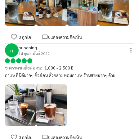
0
ถูกใจ
0
แสดงความคิดเห็น
nungning
n
14 กุมภาพันธ์ 2022
ช่วงราคาเฉลี่ยต่อคน:
1,000 - 2,500 ฿
กาแฟที่นี่ดีมากๆ คั่วอ่อน คั่วกลาง หอมกาแฟ ร้านสวยมากๆ ด้วย
0
ถูกใจ
0
แสดงความคิดเห็น