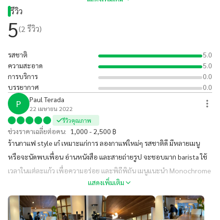
รีวิว
5
(
2
รีวิว)
รสชาติ
5.0
ความสะอาด
5.0
การบริการ
0.0
บรรยากาศ
0.0
Paul Terada
P
22 เมษายน 2022
รีวิวคุณภาพ
ช่วงราคาเฉลี่ยต่อคน:
1,000 - 2,500 ฿
ร้านกาแฟ style เก๋ เหมาะแก่การ ลองกาแฟใหม่ๆ รสชาติดี มีหลายเมนู
หรือจะนัดพบเพื่อน อ่านหนังสือ และสายถ่ายรูป จะชอบมาก barista ใช้
เวลาในแต่ละแก้ว เพื่อความอร่อย และพิถีพิถัน เมนูแนะนำ Monochrome
แสดงเพิ่มเติม
เป็น Espresso+Milk+Vanilla+Charcoal ออกมาดีมาก