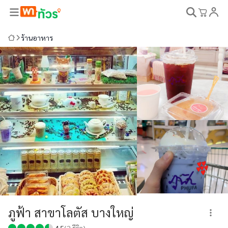
ร้านอาหาร
ภูฟ้า สาขาโลตัส บางใหญ่
4.5
(
2
รีวิว)