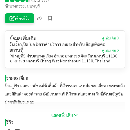
บางกรวย, นนทบุรี
เขียนรีวิว
ข้อมูลเพิ่มเติม
ดูเพิ่มเติม
วันเวลาเปิด-ปิด อัตราค่าบริการ เหมาะสำหรับ ข้อมูลติดต่อ
สถานที่
ดูเพิ่มเติม
90 หมู่ที่5 ตำบลบางคูเวียง อำเภอบางกรวย จังหวัดนนทบุรี 11130
บางกรวย นนทบุรี Chang Wat Nonthaburi 11130, Thailand
รายละเอียด
ร้านภูฟ้า นอกจากมีของใช้ เสื้อผ้า ที่มีการออกแบบโดยสมเด็จพระเทพแล้ว
และมีสินค้าดอยคำขาย ยังมีโซนคาเฟ่ ที่มีกาแฟและขนม วันนี้สั่งนมอัญชัน
น่าตาดีเชียวแหละ
แสดงเพิ่มเติม
รีวิว