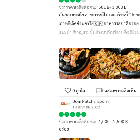
ช่วงราคาเฉลี่ยต่อคน:
501 ฿- 1,000 ฿
อันยองฮาเซโย สายเกาหลีโปรดมาร้านนี้ “Joha “
เกาหลีเด็ดย่านอารีย์🇰🇷 อาหารรสชาติอร่อย 
แนะนำ 🌟หมูสามชั้นย่างบนหินร้อน (คือดีย์) แ
เครื่องดื่ม🍻 #ร้านนี้พี่ยุ้ยบัญชีการเงินATLแ
คะ
0
ถูกใจ
0
แสดงความคิดเห็น
Bom Patcharaporn
18 เมษายน 2022
ช่วงราคาเฉลี่ยต่อคน:
1,000 - 2,500 ฿
อร่อย