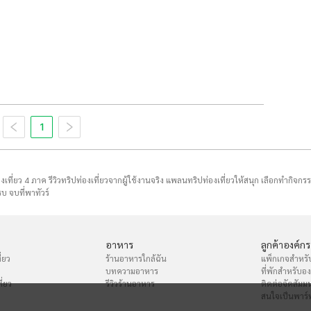
1
่องเที่ยว 4 ภาค รีวิวทริปท่องเที่ยวจากผู้ใช้งานจริง แพลนทริปท่องเที่ยวให้สนุก เลือกทำกิจกร
บ จบที่พาทัวร์
อาหาร
ลูกค้าองค์กร
่ยว
ร้านอาหารใกล้ฉัน
แพ็กเกจสำหรั
บทความอาหาร
ที่พักสำหรับอ
ี่ยว
รีวิวร้านอาหาร
ติดต่อจัดสัมม
สนใจเป็นพาร์ท