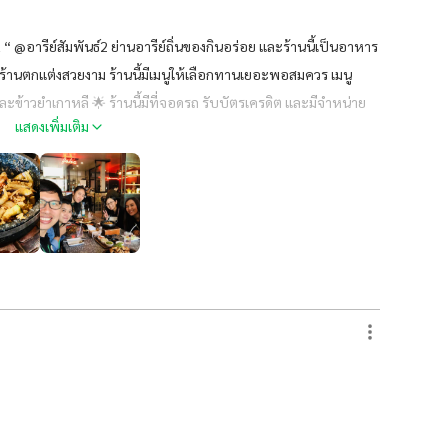
 @อารีย์สัมพันธ์2 ย่านอารีย์ถิ่นของกินอร่อย และร้านนี้เป็นอาหาร
ร้านตกแต่งสวยงาม ร้านนี้มีเมนูให้เลือกทานเยอะพอสมควร เมนู
ละข้าวยำเกาหลี 🌟 ร้านนี้มีที่จอดรถ รับบัตรเครดิต และมีจำหน่าย
แสดงเพิ่มเติม
นะนำ #ร้านนี้พี่สาหร่ายแนะนำ ร้านนี้แนะนำตั้ง 2 คนต้องไปลองแล้วมั้ย