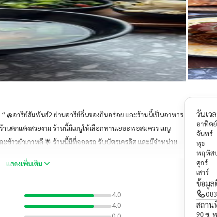
วันเวล
 @อารีย์สัมพันธ์2 ย่านอารีย์ถิ่นของกินอร่อย และร้านนี้เป็นอาหาร
อาทิตย์
ร้านตกแต่งสวยงาม ร้านนี้มีเมนูให้เลือกทานเยอะพอสมควร เมนู
จันทร์
ละข้าวยำเกาหลี 🌟 ร้านนี้มีที่จอดรถ รับบัตรเครดิต และมีจำหน่าย
พุธ
พฤหัสบ
นะนำ #ร้านนี้พี่สาหร่ายแนะนำ ร้านนี้แนะนำตั้ง 2 คนต้องไปลองแล้วมั้ย
ศุกร์
แสดงเพิ่มเติม
เสาร์
ข้อมูล
083
4.0
สถานที
4.0
90 ซ. 
0.0