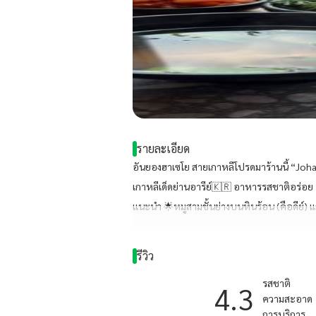
รายละเอียด
อันยองฮาเซโย สายเกาหลีโปรดมาร้านนี้ “Joha “
เกาหลีเด็ดย่านอารีย์🇰🇷 อาหารรสชาติอร่อย 
แนะนำ 🌟หมูสามชั้นย่างบนหินร้อน (คือดีย์) แ
เครื่องดื่ม🍻 #ร้านนี้พี่ยุ้ยบัญชีการเงินATLแ
คะ
รีวิว
รสชาติ
4.3
ความสะอาด
การบริการ