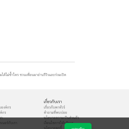
รมได้ไม่ซ้ำใคร ชวนเพื่อนมาอ่านรีวิวและร่วมเปิด
เกี่ยวกับเรา
บองค์กร
เกี่ยวกับพาทัวร์
งค์กร
คำถามที่พบบ่อย
นา
นโยบายความเป็นส่วนตัว
เนอร์กับเรา
เงื่อนไขการให้บริการ
นโยบายคุกกี้
ยอมรับ