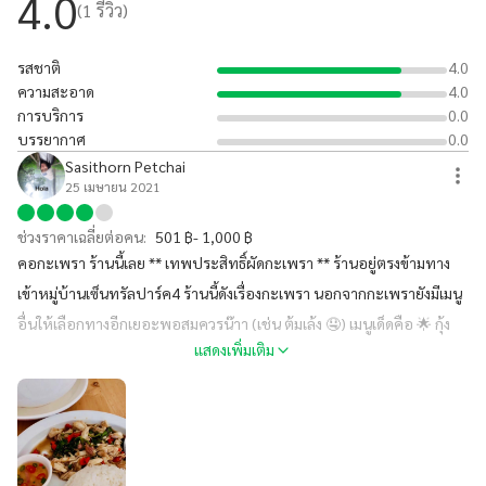
4.0
(
1
รีวิว)
รสชาติ
4.0
ความสะอาด
4.0
การบริการ
0.0
บรรยากาศ
0.0
Sasithorn Petchai
25 เมษายน 2021
ช่วงราคาเฉลี่ยต่อคน:
501 ฿- 1,000 ฿
คอกะเพรา ร้านนี้เลย ** เทพประสิทธิ์ผัดกะเพรา ** ร้านอยู่ตรงข้ามทาง
เข้าหมู่บ้านเซ็นทรัลปาร์ค4 ร้านนี้ดังเรื่องกะเพรา นอกจากกะเพรายังมีเมนู
อื่นให้เลือกทางอีกเยอะพอสมควรน๊าา (เช่น ต้มเล้ง 🤤) เมนูเด็ดคือ 🌟 กุ้ง
แสดงเพิ่มเติม
กะเพรา และปูกะเพรา 🌟ราคาถูก อร่อย ให้เยอะด้วย ร้านนี้มีที่จอดรถ รับ
จองล่วงหน้า และมี Delivery ด้วย #ร้านนี้พี่หมิวแนะนำ