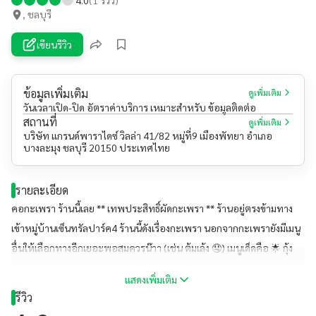
, ชลบุรี
เขียนรีวิว
ข้อมูลเพิ่มเติม
ดูเพิ่มเติม
วันเวลาเปิด-ปิด อัตราค่าบริการ เหมาะสำหรับ ข้อมูลติดต่อ
สถานที่
ดูเพิ่มเติม
บริษัท แกรนด์พาราไดซ์ วิลล่า 41/82 หมู่ที่9 เมืองพัทยา อำเภอ
บางละมุง ชลบุรี 20150 ประเทศไทย
รายละเอียด
คอกะเพรา ร้านนี้เลย ** เทพประสิทธิ์ผัดกะเพรา ** ร้านอยู่ตรงข้ามทาง
เข้าหมู่บ้านเซ็นทรัลปาร์ค4 ร้านนี้ดังเรื่องกะเพรา นอกจากกะเพรายังมีเมนู
อื่นให้เลือกทางอีกเยอะพอสมควรน๊าา (เช่น ต้มเล้ง 🤤) เมนูเด็ดคือ 🌟 กุ้ง
กะเพรา และปูกะเพรา 🌟ราคาถูก อร่อย ให้เยอะด้วย ร้านนี้มีที่จอดรถ รับ
แสดงเพิ่มเติม
จองล่วงหน้า และมี Delivery ด้วย #ร้านนี้พี่หมิวแนะนำ
รีวิว