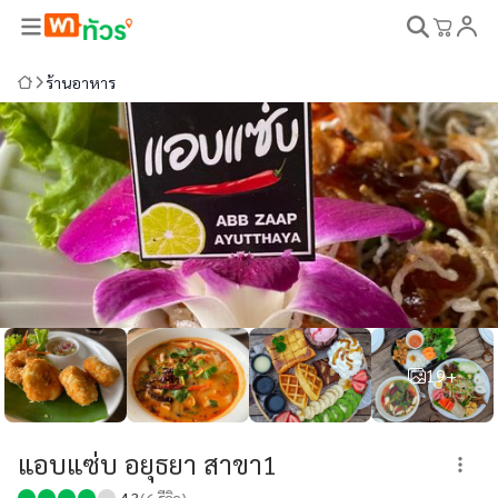
ร้านอาหาร
19+
แอบแซ่บ อยุธยา สาขา1
4.3
(
6
รีวิว)