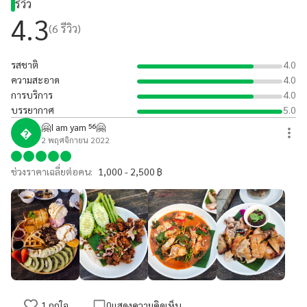
รีวิว
4.3
(
6
รีวิว)
รสชาติ
4.0
ความสะอาด
4.0
การบริการ
4.0
บรรยากาศ
5.0
🤗I am yam ⁵⁶🤗

2 พฤศจิกายน 2022
ช่วงราคาเฉลี่ยต่อคน:
1,000 - 2,500 ฿
1
ถูกใจ
0
แสดงความคิดเห็น