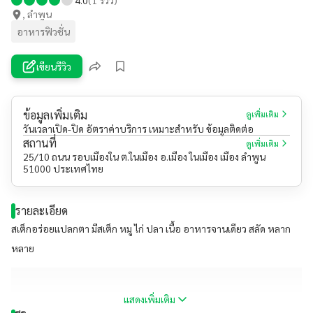
, ลำพูน
อาหารฟิวชั่น
เขียนรีวิว
ข้อมูลเพิ่มเติม
ดูเพิ่มเติม
วันเวลาเปิด-ปิด อัตราค่าบริการ เหมาะสำหรับ ข้อมูลติดต่อ
สถานที่
ดูเพิ่มเติม
25/10 ถนน รอบเมืองใน ต.ในเมือง อ.เมือง ในเมือง เมือง ลำพูน
51000 ประเทศไทย
รายละเอียด
สเต็กอร่อยแปลกตา มีสเต็ก หมู ไก่ ปลา เนื้อ อาหารจานเดียว สลัด หลาก
หลาย
แสดงเพิ่มเติม