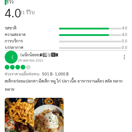
รีวิว
4.0
(
1
รีวิว)
รสชาติ
4.0
ความสะอาด
4.0
การบริการ
0.0
บรรยากาศ
0.0
《แน็กน้อยย⛽6️⃣🥉🅱️🛢️
《
28 เมษายน 2021
ช่วงราคาเฉลี่ยต่อคน:
501 ฿- 1,000 ฿
สเต็กอร่อยแปลกตา มีสเต็ก หมู ไก่ ปลา เนื้อ อาหารจานเดียว สลัด หลาก
หลาย