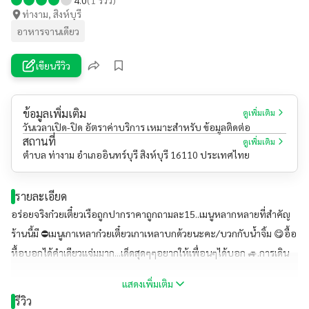
ท่างาม, สิงห์บุรี
อาหารจานเดียว
เขียนรีวิว
ข้อมูลเพิ่มเติม
ดูเพิ่มเติม
วันเวลาเปิด-ปิด อัตราค่าบริการ เหมาะสำหรับ ข้อมูลติดต่อ
สถานที่
ดูเพิ่มเติม
ตำบล ท่างาม อำเภออินทร์บุรี สิงห์บุรี 16110 ประเทศไทย
รายละเอียด
อร่อยจริงก๋วยเตี๋ยวเรือถูกปากราคาถูกถามละ15..เมนูหลากหลายที่สำคัญ
ร้านนี้มี ⛔เมนูเกาเหลาก๋วยเตี๋ยวเกาเหลาบกด้วยนะคะ/บวกกับน้ำจิ้ม 😋อื้อ
หื้อบอกได้คำเดียวแจ่มมาก...เด็ดสุดๆๆอยากให้เพื่อนๆได้บอก 🚙.การเดิน
ทางง่ายมากๆๆติดถนนสาย เอซียฝั่งเหนือห่างจากแยก
แสดงเพิ่มเติม
อินทร์บุรี800เมตร...เลยปั้มปตทสะอึก50เมตรจะเจอวัดกำแพงนั่นแหละจ้า
รีวิว