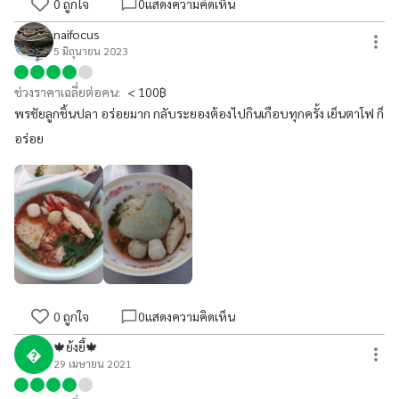
0
ถูกใจ
0
แสดงความคิดเห็น
naifocus
5 มิถุนายน 2023
ช่วงราคาเฉลี่ยต่อคน:
< 100฿
พรชัยลูกชิ้นปลา อร่อยมาก กลับระยองต้องไปกินเกือบทุกครั้ง เย็นตาโฟ ก็
อร่อย
0
ถูกใจ
0
แสดงความคิดเห็น
🍁ย้งยี้🍁

29 เมษายน 2021