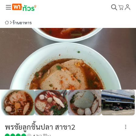
ร้านอาหาร
พรชัยลูกชิ้นปลา สาขา2
4.2
(
3
รีวิว)