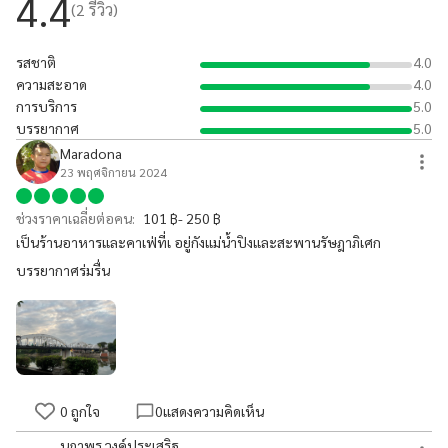
4.4
(
2
รีวิว)
รสชาติ
4.0
ความสะอาด
4.0
การบริการ
5.0
บรรยากาศ
5.0
Maradona
23 พฤศจิกายน 2024
ช่วงราคาเฉลี่ยต่อคน:
101 ฿- 250 ฿
เป็นร้านอาหารและคาเฟ่ที่เ อยู่กังแม่น้ำปิงและสะพานรัษฎาภิเศก
บรรยากาศร่มรื่น
0
ถูกใจ
0
แสดงความคิดเห็น
นภาพร วงค์ประเสริฐ