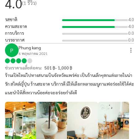
4.0
(
1
รีวิว)
รสชาติ
4.0
ความสะอาด
4.0
การบริการ
0.0
บรรยากาศ
0.0
Phung kang
P
6 พฤษภาคม 2021
ช่วงราคาเฉลี่ยต่อคน:
501 ฿- 1,000 ฿
ร้านเปิดใหม่ไปทางสนามบินจังหวัดแพร่ค่ะ เป็นร้านเล็กๆตกแต่งภายในน่า
รัก สไตล์ญี่ปุ่น ร้านสะอาด บริการดี มีให้เลือกหลายเมนูกาแฟอร่อยใช้ได้ค่ะ
แนะนำให้สั่งหวานน้อยค่ะจะอร่อยกำลังดี