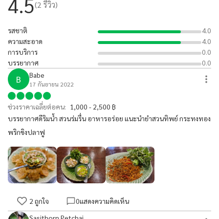
4.5
(
2
รีวิว)
รสชาติ
4.0
ความสะอาด
4.0
การบริการ
0.0
บรรยากาศ
0.0
Babe
B
17 กันยายน 2022
ช่วงราคาเฉลี่ยต่อคน:
1,000 - 2,500 ฿
บรรยากาศดีริมน้ำ สวนร่มรื่น อาหารอร่อย แนะนำยำสวนทิพย์ กระทงทอง
พริกขิงปลาฟู
2
ถูกใจ
0
แสดงความคิดเห็น
Sasithorn Petchai