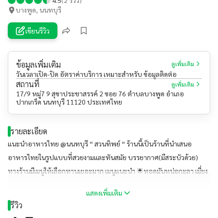
บางพูด, นนทบุรี
เขียนรีวิว
ข้อมูลเพิ่มเติม
ดูเพิ่มเติม
วันเวลาเปิด-ปิด อัตราค่าบริการ เหมาะสำหรับ ข้อมูลติดต่อ
สถานที่
ดูเพิ่มเติม
17/9 หมู่7 9 สุขาประชาสรรค์ 2 ซอย 76 ตำบลบางพูด อำเภอ
ปากเกร็ด นนทบุรี 11120 ประเทศไทย
รายละเอียด
แนะนำอาหารไทย @นนทบุรี “ สวนทิพย์ “ ร้านนี้เป็นร้านที่นำเสนอ
อาหารไทยในรูปแบบที่สวยงามและทันสมัย บรรยากาศ(มีสระบัวด้วย)
ทางร้านมีเมนูให้เลือกทานเยอะมาก เมนูแนะนำ 🌟ทอดมันหน่อกะลา เมี่ยง
คำกลีบดอกบัว และปลากระพงทอด🌟 ร้านนี้มีที่จอดรถ รับบัตรเครดิต
แสดงเพิ่มเติม
และมีเครื่องดื่มจำหน่ายด้วย 🍻 #ร้านนี้พี่ยุ้ยบัญชีการเงินATLแนะนำ
รีวิว