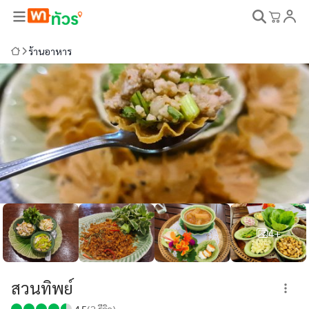
ร้านอาหาร
4+
สวนทิพย์
4.5
(
2
รีวิว)