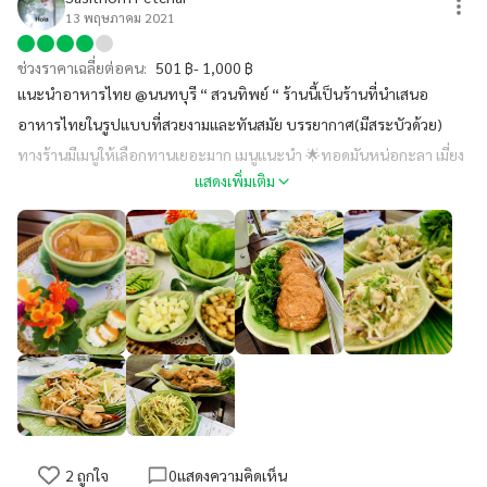
13 พฤษภาคม 2021
ช่วงราคาเฉลี่ยต่อคน:
501 ฿- 1,000 ฿
แนะนำอาหารไทย @นนทบุรี “ สวนทิพย์ “ ร้านนี้เป็นร้านที่นำเสนอ
อาหารไทยในรูปแบบที่สวยงามและทันสมัย บรรยากาศ(มีสระบัวด้วย)
ทางร้านมีเมนูให้เลือกทานเยอะมาก เมนูแนะนำ 🌟ทอดมันหน่อกะลา เมี่ยง
แสดงเพิ่มเติม
คำกลีบดอกบัว และปลากระพงทอด🌟 ร้านนี้มีที่จอดรถ รับบัตรเครดิต
และมีเครื่องดื่มจำหน่ายด้วย 🍻 #ร้านนี้พี่ยุ้ยบัญชีการเงินATLแนะนำ
2
ถูกใจ
0
แสดงความคิดเห็น