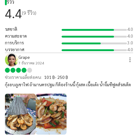
รีวิว
4.4
(
9
รีวิว)
รสชาติ
4.0
ความสะอาด
4.0
การบริการ
3.0
บรรยากาศ
4.0
Grape
7 ธันวาคม 2024
ช่วงราคาเฉลี่ยต่อคน:
101 ฿- 250 ฿
กุ้งอบภูเขาไฟ ถ้ามานครปฐม ก็ต้องร้านนี้ กุ้งสด เนื้อเด้ง น้ำจิ้มซีฟูดส์รสเด็ด