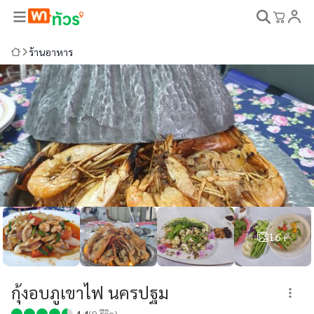
ร้านอาหาร
16+
กุ้งอบภูเขาไฟ นครปฐม
4.4
(
9
รีวิว)