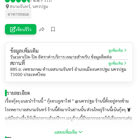
สนามจันทร์, นครปฐม
อาหารทะเล
เขียนรีวิว
ข้อมูลเพิ่มเติม
ดูเพิ่มเติม
วันเวลาเปิด-ปิด อัตราค่าบริการ เหมาะสำหรับ ข้อมูลติดต่อ
สถานที่
ดูเพิ่มเติม
885 ถ. เพชรเกษม ตำบลสนามจันทร์ อำเภอเมืองนครปฐม นครปฐม
73000 ประเทศไทย
รายละเอียด
เรื่องกุ้งๆ แนะนำร้านนี้ “ กุ้งอบภูเขาไฟ ” @นครปฐม ร้านนี้ตั้งอยู่ตรงข้าม
โรงพยาบาลสนามจันทร์ ร้านนี้ดังมากในย่านนั้น ส่วนใหญ่ร้านนี้เน้นกุ้งๆ 🦞
แต่มีอย่างอื่นให้เลือกทานด้วยน๊าาา เมนูร้านนี้มีหลากหลายให้เลือกทานค่ะ
รสชาติดี เมนูแนะนำ 🌟กุ้งอบภูเขาไฟ กุ้งซอสมะขาม และปลาช่อนบ้าน🌟
แสดงเพิ่มเติม
#ร้านนี้บิวตี้แนะนำ