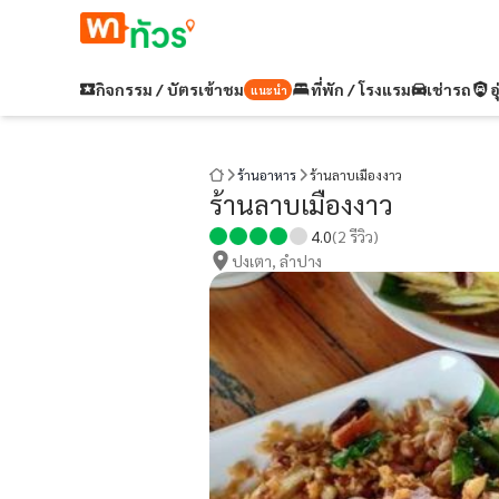
กิจกรรม / บัตรเข้าชม
ที่พัก / โรงแรม
เช่ารถ
อ
แนะนำ
ร้านอาหาร
ร้านลาบเมืองงาว
ร้านลาบเมืองงาว
4.0
(
2
รีวิว)
ปงเตา, ลำปาง