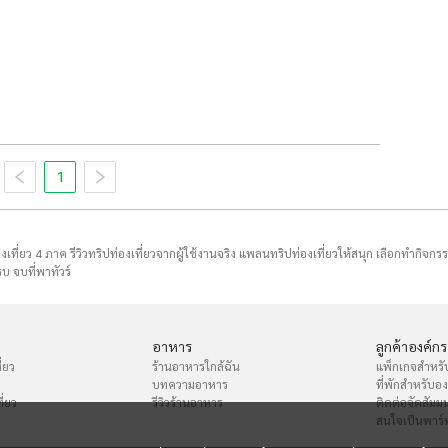
1
่องเที่ยว 4 ภาค รีวิวทริปท่องเที่ยวจากผู้ใช้งานจริง แพลนทริปท่องเที่ยวให้สนุก เลือกทำกิจกร
บ จบที่พาทัวร์
อาหาร
ลูกค้าองค์กร
่ยว
ร้านอาหารใกล้ฉัน
แพ็กเกจสำหรั
บทความอาหาร
ที่พักสำหรับอ
ี่ยว
รีวิวร้านอาหาร
ติดต่อจัดสัมม
สนใจเป็นพาร์ท