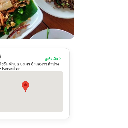
่
ดูเพิ่มเติม
โยธิน ตำบล ปงเตา อำเภองาว ลำปาง
 ประเทศไทย