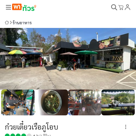
ร้านอาหาร
9+
ก๋วยเตี๋ยวเรือภูโอบ
4.3
(
3
รีวิว)