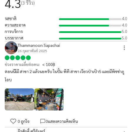
4.3
(
3
รีวิว)
รสชาติ
4.0
ความสะอาด
4.0
การบริการ
5.0
บรรยากาศ
5.0
Thammanoon Sapachai
26 กุมภาพันธ์ 2025
ช่วงราคาเฉลี่ยต่อคน:
< 100฿
ตอนนีเ้มี สาขา 2 แล้วนะครับ ในปั้ม พีที สาขา เวียวป่าเป้า5 และมีพิซซ่าภู
โอบ
0
ถูกใจ
0
แสดงความคิดเห็น
จีรศักดิ์ ศรีจันทร์