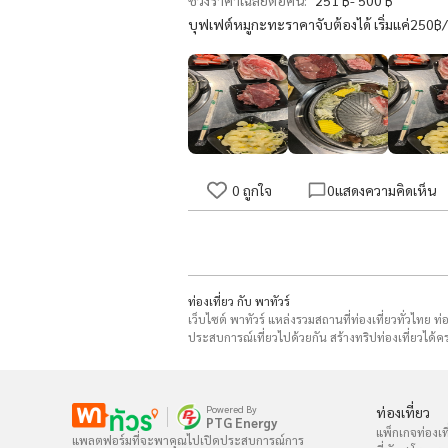
ช่วงราคาเฉลี่ยต่อคน:
251 ฿- 500 ฿
บุฟเฟต์หมูกะทะราคาจับต้องได้ เริ่มแค่250฿
0
ถูกใจ
0
แสดงความคิดเห็น
ท่องเที่ยว กับ พาทัวร์
เว็บไซต์ พาทัวร์ แหล่งรวมสถานที่ท่องเที่ยวทั่วไทย ท
ประสบการณ์เที่ยวไปด้วยกัน สร้างทริปท่องเที่ยวได้คร
Powered By
ท่องเที่ยว
PTG Energy
แพ็กเกจท่องเที
แพลตฟอร์มที่จะพาคุณไปเปิดประสบการณ์การ
