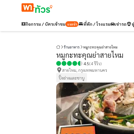
กิจกรรม / บัตรเข้าชม
ที่พัก / โรงแรม
เช่ารถ
อ
แนะนำ
ร้านอาหาร
หมูกะทะคุณย่าสายไหม
หมูกะทะคุณย่าสายไหม
4.5
(
4
รีวิว)
สายไหม, กรุงเทพมหานคร
ปิ้งย่างและชาบู