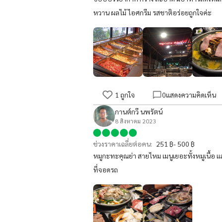
หวาน ผลไม้ ไอศกรีม รสชาติอร่อยถูกใจค่ะ
1
ถูกใจ
0
แสดงความคิดเห็น
กานต์กวี นพรัตน์
8 สิงหาคม 2023
ช่วงราคาเฉลี่ยต่อคน:
251 ฿- 500 ฿
หมูกะทะคุณย่า สายไหม เมนูเยอะทั้งหมูเนื้อ แล
ที่จอดรถ