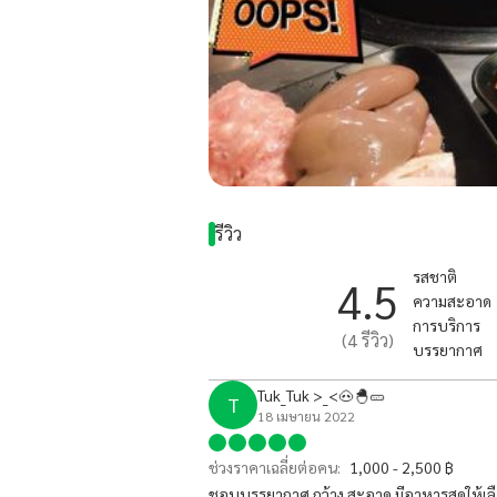
รีวิว
รสชาติ
4.5
ความสะอาด
การบริการ
(
4
รีวิว)
บรรยากาศ
Tuk_Tuk >_<🐽🐣🥒
T
18 เมษายน 2022
ช่วงราคาเฉลี่ยต่อคน:
1,000 - 2,500 ฿
ชอบบรรยากาศ กว้าง สะอาด มีอาหารสดให้เ