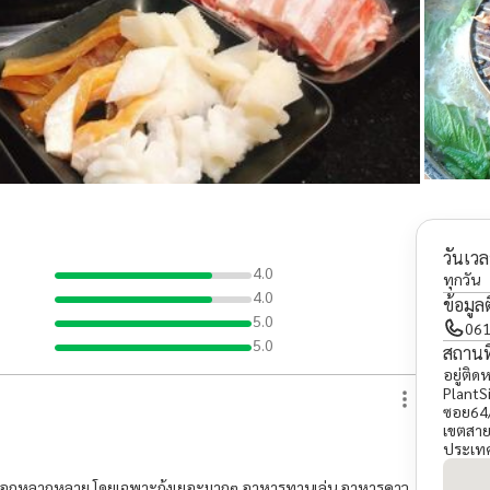
วันเวล
4.0
ทุกวัน
4.0
ข้อมูล
5.0
061
5.0
สถานที
อยู่ติด
PlantS
ซอย64/
เขตสา
ประเท
ลือกหลากหลาย โดยเฉพาะกุ้งเยอะมากๆ อาหารทานเล่น อาหารคาว