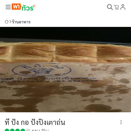
ร้านอาหาร
ที ปัง กอ ปังปิงเตาถ่น
4.0
(
1
รีวิว)