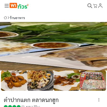
ร้านอาหาร
3+
ตำปากแตก ตลาดนกฮูก
4.0
(
2
รีวิว)