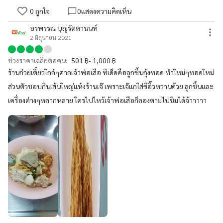
0
ถูกใจ
0
แสดงความคิดเห็น
อรพรรณ บุญรัตตานนท์
2 มิถุนายน 2021
ช่วงราคาเฉลี่ยต่อคน:
501 ฿- 1,000 ฿
ร้านก๋วยเตี๋ยวใกล้ๆศาลเจ้าพ่อเสือ ทีเด็ดคือลูกชิ้นกุ้งทอด ทำใหม่ๆทอดใหม่
ส่วนตัวชอบกินเส้นใหญ่แห้งร้านเจ๊ เพราะเจ๊แกใส่ซีอิ๊วหวานด้วย ลูกชิ้นและ
เครื่องต่างๆหลากหลาย ใครไปไหว้เจ้าพ่อเสือก็ลองตามไปชิมได้จ้าาาาา