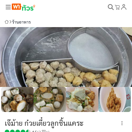
ร้านอาหาร
เจ๊ม้าย ก๋วยเตี๋ยวลูกชิ้นแคระ
4.5
(
2
รีวิว)