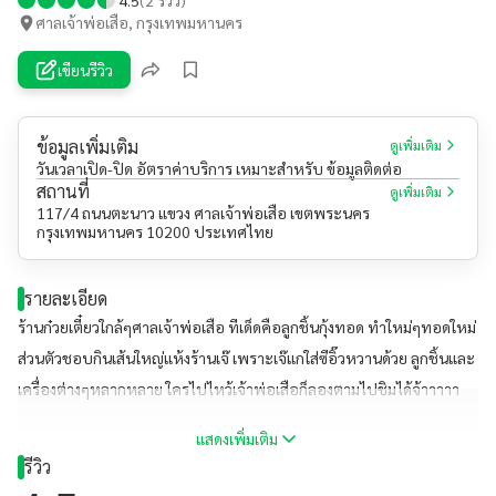
ศาลเจ้าพ่อเสือ, กรุงเทพมหานคร
เขียนรีวิว
ข้อมูลเพิ่มเติม
ดูเพิ่มเติม
วันเวลาเปิด-ปิด อัตราค่าบริการ เหมาะสำหรับ ข้อมูลติดต่อ
สถานที่
ดูเพิ่มเติม
117/4 ถนนตะนาว แขวง ศาลเจ้าพ่อเสือ เขตพระนคร
กรุงเทพมหานคร 10200 ประเทศไทย
รายละเอียด
ร้านก๋วยเตี๋ยวใกล้ๆศาลเจ้าพ่อเสือ ทีเด็ดคือลูกชิ้นกุ้งทอด ทำใหม่ๆทอดใหม่
ส่วนตัวชอบกินเส้นใหญ่แห้งร้านเจ๊ เพราะเจ๊แกใส่ซีอิ๊วหวานด้วย ลูกชิ้นและ
เครื่องต่างๆหลากหลาย ใครไปไหว้เจ้าพ่อเสือก็ลองตามไปชิมได้จ้าาาาา
แสดงเพิ่มเติม
รีวิว