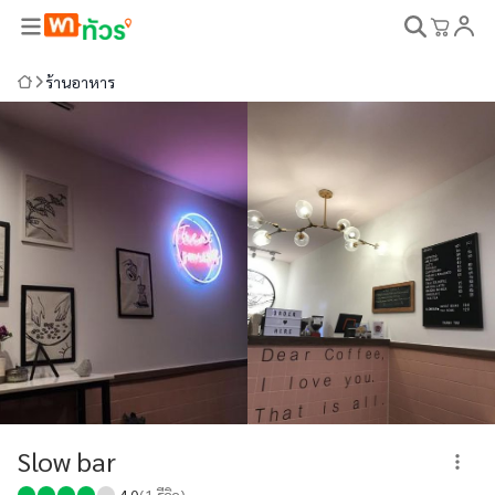
ร้านอาหาร
Slow bar
4.0
(
1
รีวิว)