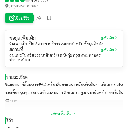
, กรุงเทพมหานคร
เขียนรีวิว
ข้อมูลเพิ่มเติม
ดูเพิ่มเติม
วันเวลาเปิด-ปิด อัตราค่าบริการ เหมาะสำหรับ ข้อมูลติดต่อ
สถานที่
ดูเพิ่มเติม
ถนนนวมินทร์ แขวง นวมินทร์ เขต บึงกุ่ม กรุงเทพมหานคร
ประเทศไทย
รายละเอียด
#แม่มาเล่าก็ลิ้นมันจำ👅😋 เครื่องต้มยำแน่น เหมือนกินต้มยำ จริงจัง กับเส้น
ก๋วยเตี๋ยว นุ่มๆ อร่อยจัดจ้านเเสบมาก ต้องลอง อยู่แถวนวมินทร์ ราคาเริ่มต้ม
80 บาท
แสดงเพิ่มเติม
รีวิว