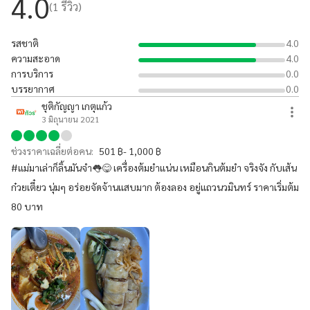
4.0
(
1
รีวิว)
รสชาติ
4.0
ความสะอาด
4.0
การบริการ
0.0
บรรยากาศ
0.0
ชุติกัญญา เกตุแก้ว
3 มิถุนายน 2021
ช่วงราคาเฉลี่ยต่อคน:
501 ฿- 1,000 ฿
#แม่มาเล่าก็ลิ้นมันจำ👅😋 เครื่องต้มยำแน่น เหมือนกินต้มยำ จริงจัง กับเส้น
ก๋วยเตี๋ยว นุ่มๆ อร่อยจัดจ้านเเสบมาก ต้องลอง อยู่แถวนวมินทร์ ราคาเริ่มต้ม
80 บาท