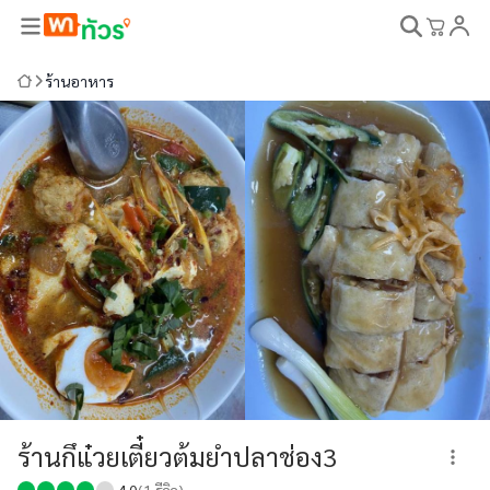
ร้านอาหาร
ร้านกึแ๋วยเตี๋ยวต้มยำปลาช่อง3
4.0
(
1
รีวิว)