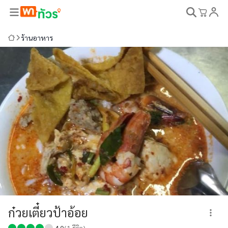
ร้านอาหาร
ก๋วยเตี๋ยวป้าอ้อย
4.0
(
1
รีวิว)