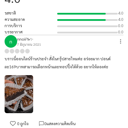
รสชาติ
4.0
ความสะอาด
4.0
การบริการ
0.0
บรรยากาศ
0.0
nnoii🦄✨
n
7 มิถุนายน 2021
บราวนี่ออนไลน์ร้านประจำ สั่งในกรุ้ปสายไหมค่ะ อร่อยมาก ปอนด์
ละ169บาทสามารถเลือกหน้าและทอปปิ้งได้ด้วย อยากให้ลองค่ะ
0
ถูกใจ
0
แสดงความคิดเห็น