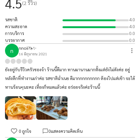
4.5
(
2
รีวิว)
รสชาติ
4.0
ความสะอาด
4.0
การบริการ
0.0
บรรยากาศ
0.0
nnoii🦄✨
n
16 มิถุนายน 2021
ยังอยู่กับรีวิวครัวซองจ้า ร้านนี้ดีมาก ทานมานานมากตั้งแต่ยังไม่ดังค่ะ อยู่
หลังตึกที่ทำงานเก่าค่ะ รสชาติฉ่ำเนย ดีมากกกกกกกกก ต้องไปแต่เช้า จะได้
ทานร้อนๆนะคะ เที่ยงก็หมดแล้วค่ะ อร่อยจริงค่ะร้านนี้
0
ถูกใจ
0
แสดงความคิดเห็น