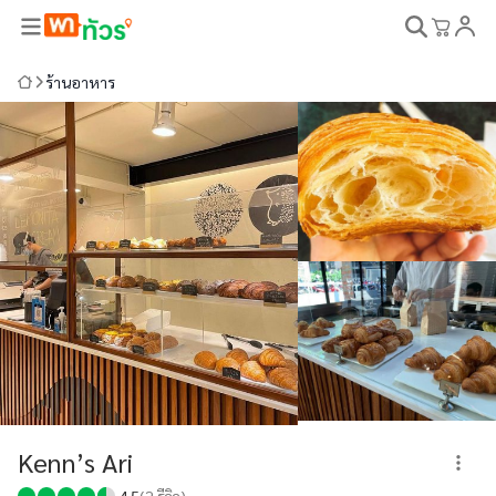
ร้านอาหาร
Kenn’s Ari
4.5
(
2
รีวิว)