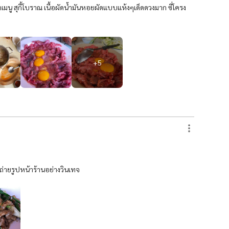
มนู สุกี้โบราณ เนื้อผัดน้ำมันหอยผัดแบบแห้งๆเด็ดดวงมาก ซี่โครง
+
5
ายรูปหน้าร้านอย่างวินเทจ