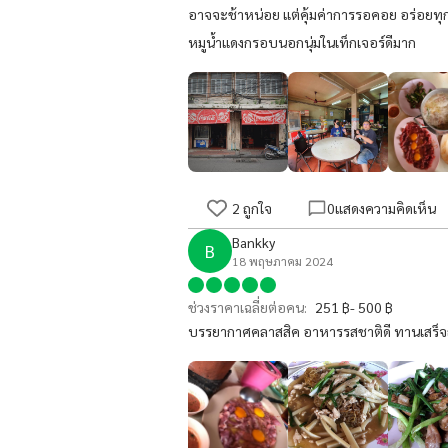
อาจจะช้าหน่อย แต่คุ้มค่าการรอคอย อร่อยทุกเ
หมูน้ำแดงกรอบนอกนุ่มในเท็กเจอร์ดีมาก
2
ถูกใจ
0
แสดงความคิดเห็น
Bankky
B
18 พฤษภาคม 2024
ช่วงราคาเฉลี่ยต่อคน:
251 ฿- 500 ฿
บรรยากาศคลาสสิค อาหารรสชาติดี ทานเสร็จถ่