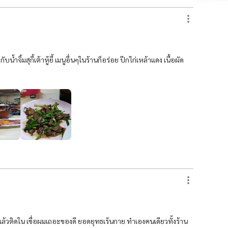
บน้ำจิ้มสุกี้เต้าหู้ยี้ เมนูอื่นๆในร้านก็อร่อย ปีกไก่เหล้าแดง เนื้อผัด
องแล้วติดใน เขื่อผมเถอะของดี ยอดยุทธเร้นกาย ทำเองคนเดียวทั้งร้าน