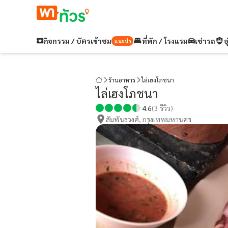
กิจกรรม / บัตรเข้าชม
ที่พัก / โรงแรม
เช่ารถ
อ
แนะนำ
ร้านอาหาร
ไล่เฮงโภชนา
ไล่เฮงโภชนา
4.6
(
3
รีวิว)
สัมพันธวงศ์, กรุงเทพมหานคร