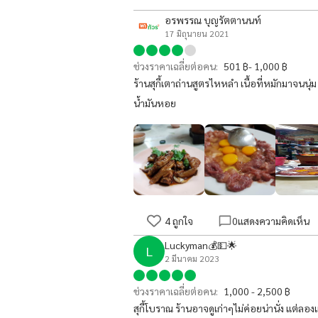
อรพรรณ บุญรัตตานนท์
17 มิถุนายน 2021
ช่วงราคาเฉลี่ยต่อคน:
501 ฿- 1,000 ฿
ร้านสุกี้เตาถ่านสูตรไหหลำ เนื้อที่หมักมาจนนุ่ม กั
น้ำมันหอย
4
ถูกใจ
0
แสดงความคิดเห็น
Luckyman💰💵🌟
L
2 มีนาคม 2023
ช่วงราคาเฉลี่ยต่อคน:
1,000 - 2,500 ฿
สุกี้โบราณ ร้านอาจดูเก่าๆไม่ค่อยน่านั่ง แต่ล