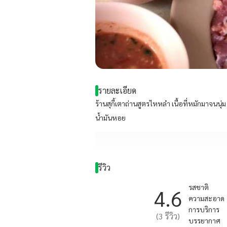
รายละเอียด
ร้านสุกี้เตาถ่านสูตรไหหลำ เนื้อที่หมักมาจนนุ่ม กั
น้ำมันหอย
รีวิว
รสชาติ
4.6
ความสะอาด
การบริการ
(
3
รีวิว)
บรรยากาศ