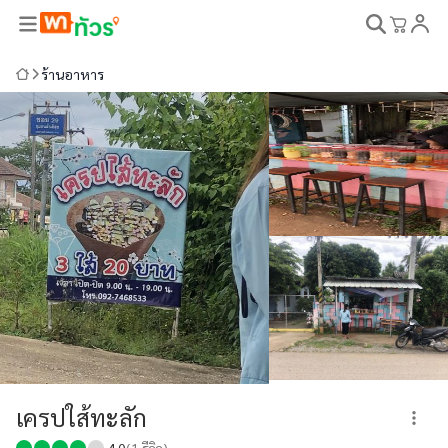
ร้านอาหาร
เครปใส้ทะลัก
4.0
(
1
รีวิว)