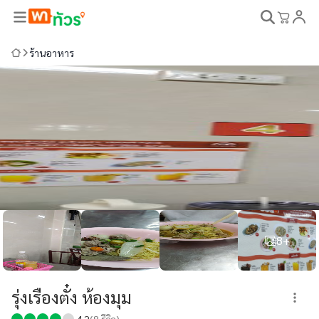
ร้านอาหาร
8+
รุ่งเรืองตั๋ง ห้องมุม
4.2
(
8
รีวิว)