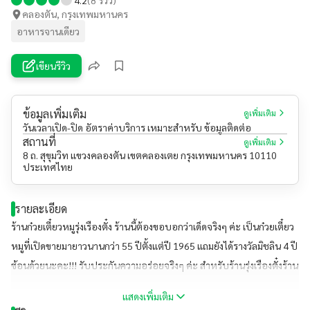
คลองตัน, กรุงเทพมหานคร
อาหารจานเดียว
เขียนรีวิว
ข้อมูลเพิ่มเติม
ดูเพิ่มเติม
วันเวลาเปิด-ปิด อัตราค่าบริการ เหมาะสำหรับ ข้อมูลติดต่อ
สถานที่
ดูเพิ่มเติม
8 ถ. สุขุมวิท แขวงคลองตัน เขตคลองเตย กรุงเทพมหานคร 10110
ประเทศไทย
รายละเอียด
ร้านก๋วยเตี๋ยวหมูรุ่งเรืองตั๋ง ร้านนี้ต้องขอบอกว่าเด็ดจริงๆ ค่ะ เป็นก๋วยเตี๋ยว
หมูที่เปิดขายมายาวนานกว่า 55 ปีตั้งแต่ปี 1965 แถมยังได้รางวัลมิชลิน 4 ปี
ซ้อนด้วยนะคะ!!! รับประกันความอร่อยจริงๆ ค่ะ สำหรับร้านรุ่งเรืองตั๋งร้าน
ที่อยู่ที่ ซ.สุขุมวิท 26 ของแท้ต้องห้องหัวมุมเท่านั้นนะคะ สามารถเดินทางได้
แสดงเพิ่มเติม
ด้วย BTS พร้อมพงษ์ เมนูที่ไม่ควรเลยเมื่อมาร้านนี้ คือ ก๋วยเตี๋ยวหมูต้มยำ