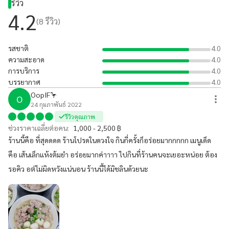
รีวิว
และก๋วยเตี๋ยวหมูน้ำใสค่ะ ราคาอยู่ที่ประมาณ 50 -70 บาท
4.2
(
8
รีวิว)
รสชาติ
4.0
ความสะอาด
4.0
การบริการ
4.0
บรรยากาศ
4.0
OopIF🦩
O
24 กุมภาพันธ์ 2022
รีวิวคุณภาพ
ช่วงราคาเฉลี่ยต่อคน:
1,000 - 2,500 ฿
ร้านนี้คือ ที่สุดดดด ร้านโปรดในดวงใจ กินกี่ครั้งก็อร่อยมากกกกก เมนูเด็ด
คือ เส้นเล็กแห้งต้มยำ อร่อยมากค่าาาา ไปกินที่ร้านคนจะเยอะหน่อย ต้อง
รอคิว อต่ไม่ผิดหวังแน่นอน ร้านนี้ได้มิชลินด้วยนะ