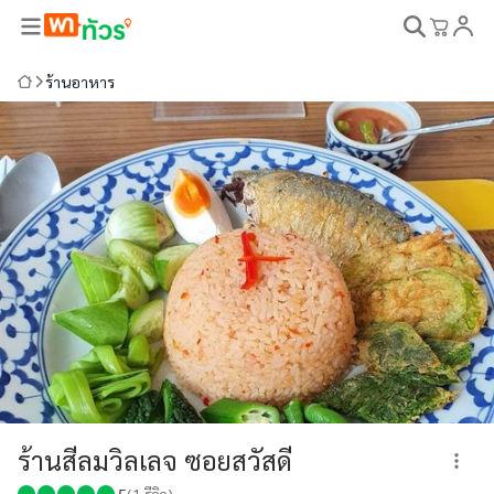
ร้านอาหาร
ร้านสีลมวิลเลจ ซอยสวัสดี
5
(
1
รีวิว)