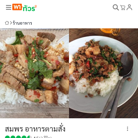
ร้านอาหาร
สมพร อาหารตามสั่ง
4.5
(
2
รีวิว)