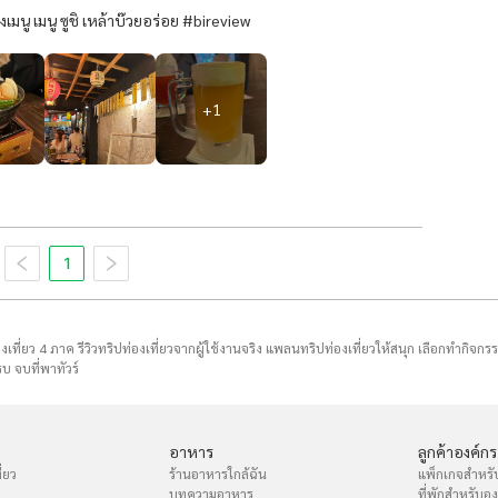
มนู เมนู ซูชิ เหล้าบ๊วยอร่อย #bireview
+
1
1
่องเที่ยว 4 ภาค รีวิวทริปท่องเที่ยวจากผู้ใช้งานจริง แพลนทริปท่องเที่ยวให้สนุก เลือกทำกิจกร
บ จบที่พาทัวร์
อาหาร
ลูกค้าองค์กร
่ยว
ร้านอาหารใกล้ฉัน
แพ็กเกจสำหรั
บทความอาหาร
ที่พักสำหรับอ