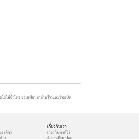
รมได้ไม่ซ้ำใคร ชวนเพื่อนมาอ่านรีวิวและร่วมเปิด
เกี่ยวกับเรา
บองค์กร
เกี่ยวกับพาทัวร์
งค์กร
คำถามที่พบบ่อย