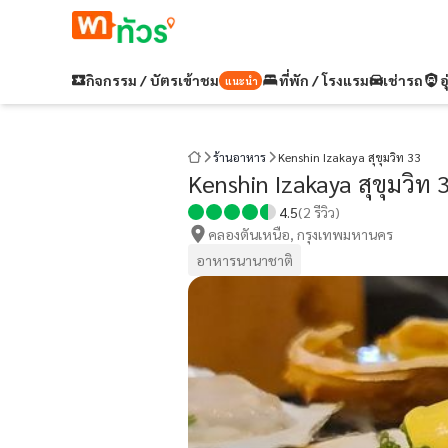
กิจกรรม / บัตรเข้าชม
ที่พัก / โรงแรม
เช่ารถ
อ
แนะนำ
ร้านอาหาร
Kenshin Izakaya สุขุมวิท 33
Kenshin Izakaya สุขุมวิท 
4.5
(
2
รีวิว)
คลองตันเหนือ, กรุงเทพมหานคร
อาหารนานาชาติ