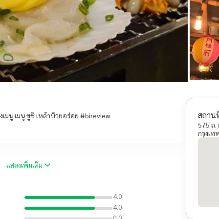
สถานที
มนู เมนู ซูชิ เหล้าบ๊วยอร่อย #bireview
575 ถ. 
กรุงเ
แสดงเพิ่มเติม
4.0
4.0
0.0