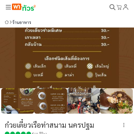
ร้านอาหาร
1+
ก๋วยเตี๋ยวเรือท่าสนาม นครปฐม
5
(
1
รีวิว)