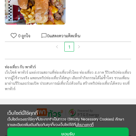
0
ถูกใจ
0
แสดงความคิดเห็น
1
ท่องเที่ยว กับ พาทัวร์
เว็บไซต์ พาทัวร์ แหล่งรวมสถานที่ท่องเที่ยวทั่วไทย ท่องเที่ยว 4 ภาค รีวิวทริปท่องเที่ยว
จากผู้ใช้งานจริง แพลนทริปท่องเที่ยวให้สนุก เลือกทำกิจกรรมได้ไม่ซ้ำใคร ชวนเพื่อน
มาอ่านรีวิวและร่วมเปิด ประสบการณ์เที่ยวไปด้วยกัน สร้างทริปท่องเที่ยวได้ครบ จบที่
พาทัวร์
Powered By
เว็บไซต์นี้ใช้คุกกี้
PTG Energy
เว็บไซต์ของเราใช้คุกกี้ประเภทจำเป็นถาวร (Strictly Necessary Cookies) ศึกษา
แพลตฟอร์มที่จะพาคุณไปเปิดประสบการณ์การ

รายละเอียดเพิ่มเติมเกี่ยวกับคุกกี้ของเว็บไซต์ได้ที่
นโยบายคุกกี้
ท่องเที่ยวและลิ้มลองอาหารใหม่ๆ
ยอมรับ