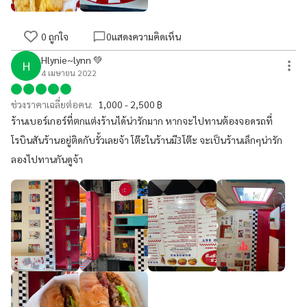
0
ถูกใจ
0
แสดงความคิดเห็น
Hlynie~lynn 💚
H
4 เมษายน 2022
ช่วงราคาเฉลี่ยต่อคน:
1,000 - 2,500 ฿
ร้านเบอร์เกอร์ที่ตกแต่งร้านได้น่ารักมาก หากจะไปทานต้องจอดรถที่
โรบินสันร้านอยู่ติดกับรั้วเลยจ้า โต๊ะในร้านมี3โต๊ะ จะเป็นร้านเล็กๆน่ารัก
ลองไปทานกันดูจ้า