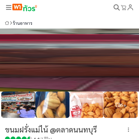
ร้านอาหาร
6+
ขนมฝรั่งแม่ไน้ @ตลาดนนทบุรี
4.4
(
7
รีวิว)