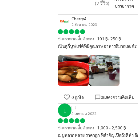
(
2
รีวิว)
บรรยากาศ
Cherry4
2 สิงหาคม 2023
ช่วงราคาเฉลี่ยต่อคน:
101 ฿- 250 ฿
เป็นสุกี้บุฟเฟต์ที่มีคุณภาพอาหารดีมากเลยค่ะ
0
ถูกใจ
0
แสดงความคิดเห็น
L.J.
L
5 เมษายน 2022
ช่วงราคาเฉลี่ยต่อคน:
1,000 - 2,500 ฿
เมนูหลากหลาย ราคาถูก ที่สำคัญเปิดถึงตีห้า 