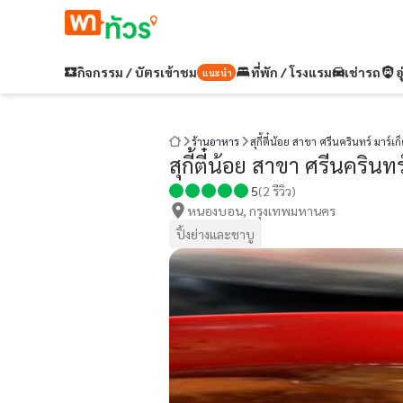
กิจกรรม / บัตรเข้าชม
ที่พัก / โรงแรม
เช่ารถ
อ
แนะนำ
ร้านอาหาร
สุกี้ตี๋น้อย สาขา ศรีนครินทร์ มาร์เก
สุกี้ตี๋น้อย สาขา ศรีนครินทร
5
(
2
รีวิว)
หนองบอน, กรุงเทพมหานคร
ปิ้งย่างและชาบู