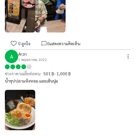
แก้ปัญหาด้วยการให้ผมจ่ายเงินสด...เอ่ย. มันผิดที่ผมหรือ กินครั้งนี้ ถือว่า
ขาดทุนมากๆ เพราะราคามันรวมค่าบัตรเครดิตแบ้ว แต่ให้เราจ่ายแบบ
เงินสดเพื่อจะแก้ปัญหา ที่เจ้าหน้าที่อีกคนทำผิด จึงตัดคะแนนบริการตรงนี้
ให้ต้ำเพราะแก้ปัญหา ไม่โอเค เห็นแก่ความสะดวกของพวกตัวเอง
0
ถูกใจ
0
แสดงความคิดเห็น
Arzn
A
1 พฤษภาคม 2022
ช่วงราคาเฉลี่ยต่อคน:
501 ฿- 1,000 ฿
น้ำซุปปลาแห้งหอม และเส้นนุ่ม