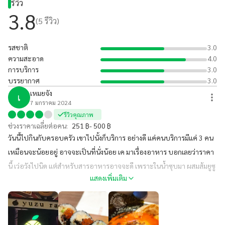
รีวิว
3.8
(
5
รีวิว)
รสชาติ
3.0
ความสะอาด
4.0
การบริการ
3.0
บรรยากาศ
3.0
เหมยจัง
เ
7 มกราคม 2024
รีวิวคุณภาพ
ช่วงราคาเฉลี่ยต่อคน:
251 ฿- 500 ฿
วันนี้ไปกินกับครอบครัว เขาไปนั้งก็บริการ อย่างดี แค่คนบริการมีแค่ 3 คน
เหมือนจะน้อยอยู่ อาจจะเป็นที่นั่งน้อย เค มาเรื่องอาหาร บอกเลยว่าราคา
นี้ เว่อวังไปนิด แต่สำหรับสารอาหารอาจจะดี เพราะในน้ำซุบมา ผสมส้มยูซู
แสดงเพิ่มเติม
และข้างปั่นยังมีส่วนผสมส้มยูสุ ใส่ มันให้กินทุกอย่าง ... แต่ราคานี่กินบ่อยไม่
ได้ มีแมลงวันเพราะเป็นที่โล่ง