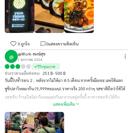
0
ถูกใจ
0
แสดงความคิดเห็น
@Work-พงษ์สุข
@
7 มกราคม 2024
รีวิวคุณภาพ
ช่วงราคาเฉลี่ยต่อคน:
251 ฿- 500 ฿
วันนี้ไปซ้ำรอบ 2 .. หลังจากไม่ได้มา 4-5 เดือน จากครั้งมีเยอะ เลยใช้แลก
ซูชิปลาไหลมากิน (9,999คะแนน) ราคาจริง 200 กว่าๆ รสชาติถือว่าใช้ได้
นะครับ ร้านเปิดโล่ง ก็เจอแมลงวันมากวนอยู่ครั้งนี้ อาหารพอรับได้กับ
แสดงเพิ่มเติม
ราคา แต่พ่อบอกว่าแพงไปสำหรับราเมง เกรดนี้ เพราะราเมงยูซูสไปซี่ ที่ผม
กิน มัน 359 บาท คิดว่าค่าไอเดียละกัน... ส่วนที่ให้คะแนนต้ำเพราะคุยดจ้า
หน้าที่ตอนจ่าย บอกจะจ่าย rabbit linepay เจ้าก็ตอบชัดว่าจ่ายได้ ปรากฏ
คนจ่าย ดันเอาบัตรเครดิตใครมาจ่ายให้บิลผมก็ไม่รู้ ก็มีเจ้าหน้าที่อีกคนมา